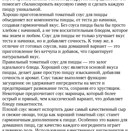
помогает сбалансировать вкусовую гамму и сделать каждую
пиццу уникальной.
Хорошо приготовленный томатный соус для пиццы
объединяет все компоненты пиццы, от теста до начинки,
создавая гармоничный вкус. Без соуса пицца была бы просто
хлебом с начинкой, а не тем восхитительным блюдом, которое
мы знаем и любим. Соус для пиццы не только улучшает вкус
теста и начинки, но и добавляет сочность. К тому же, в
отличие от готовых соусов, наш домашний вариант — это
приготовление без кетчупа и добавок, что гарантирует
натуральный вкус.
Правильный томатный соус для пиццы — это залог
идеального блюда. Хороший соус является основой вкуса
пиццы, делает даже простую пиццу изысканной, добавляя
сочность и аромат. Соус также выполняет функцию
загущения: он удерживает ингредиенты на месте и
предотвращает размокание теста, сохраняя его хрустящим.
Некоторые предпочитают соус маринара, который более
острый и пряный, чем классический вариант, что добавляет
блюду пикантности.
Плохой соус может испортить даже самый качественный сыр
и свежие овощи, тогда как хороший томатный соус станет
гармоничным дополнением к пицце. Особенно это важно для
домашних пицц, где качество каждого ингредиента играет
ключевую роль. Использование качественных ингредиентов и