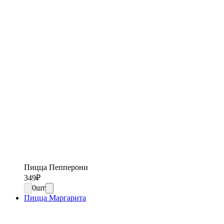
Пицца Пепперони
349
₽
0
шт
Пицца Маргарита