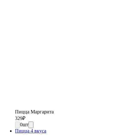
Пицца Маргарита
329
₽
0
шт
Пицца 4 вкуса