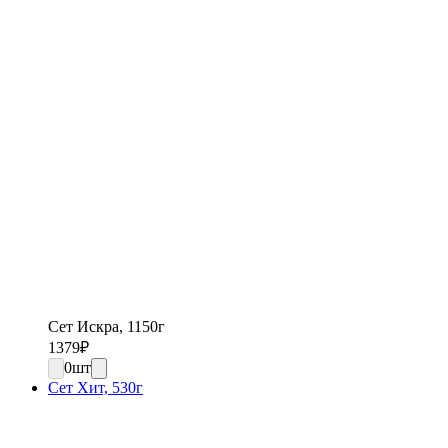
Сет Искра, 1150г
1379
₽
0
шт
Сет Хит, 530г