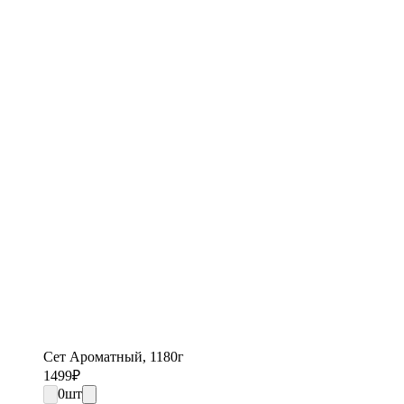
Сет Ароматный, 1180г
1499
₽
0
шт