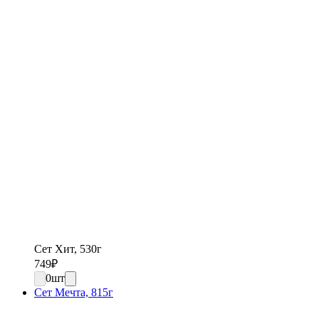
Сет Хит, 530г
749
₽
0
шт
Сет Мечта, 815г