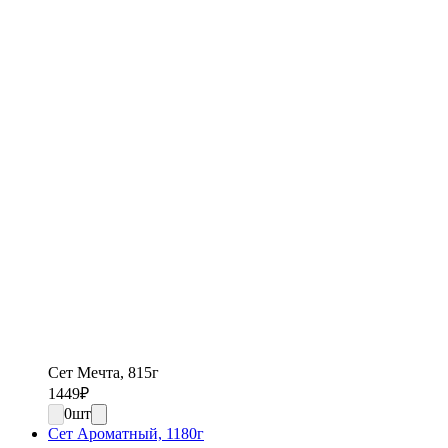
Сет Мечта, 815г
1449
₽
0
шт
Сет Ароматный, 1180г