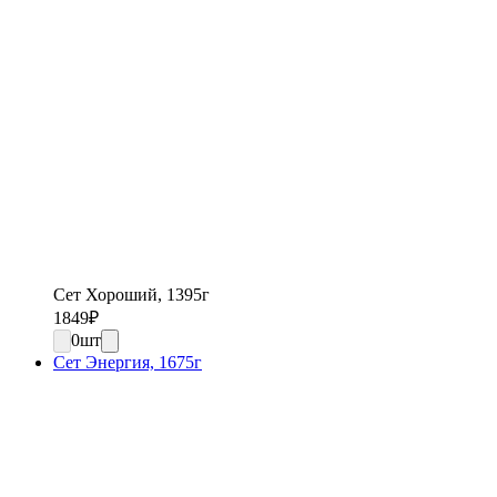
Сет Хороший, 1395г
1849
₽
0
шт
Сет Энергия, 1675г