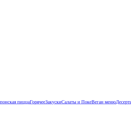
понская пицца
Горячее
Закуски
Салаты и Поке
Веган меню
Десерт