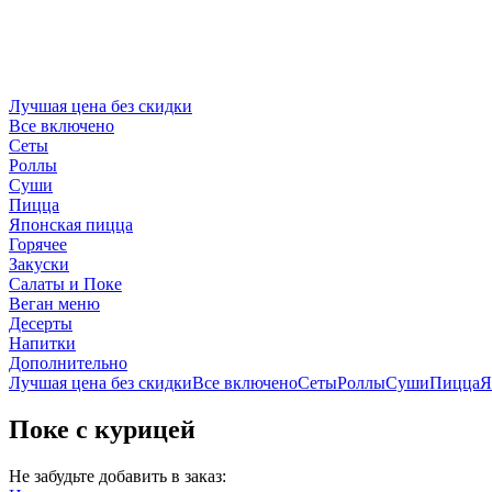
Лучшая цена без скидки
Все включено
Сеты
Роллы
Суши
Пицца
Японская пицца
Горячее
Закуски
Салаты и Поке
Веган меню
Десерты
Напитки
Дополнительно
Лучшая цена без скидки
Все включено
Сеты
Роллы
Суши
Пицца
Я
Поке с курицей
Не забудьте добавить в заказ: