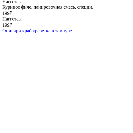
Наггетсы
Куриное филе, панировочная смесь, специи.
199
₽
Наггетсы
199
₽
Онигири краб креветка в темпуре