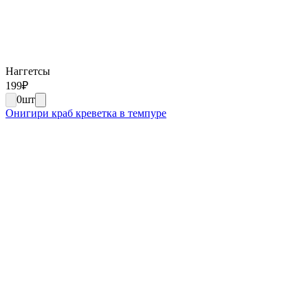
Наггетсы
199
₽
0
шт
Онигири краб креветка в темпуре