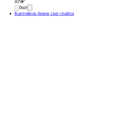
419
₽
0
шт
Картофель бекон сыр спайси