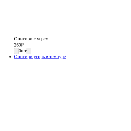
Онигири с угрем
269
₽
0
шт
Онигири угорь в темпуре