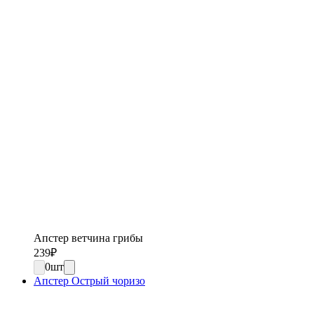
Апстер ветчина грибы
239
₽
0
шт
Апстер Острый чоризо