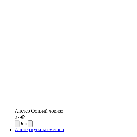
Апстер Острый чоризо
279
₽
0
шт
Апстер курица сметана