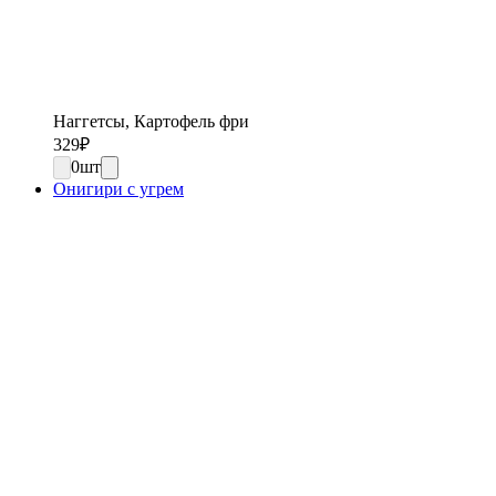
Наггетсы, Картофель фри
329
₽
0
шт
Онигири с угрем