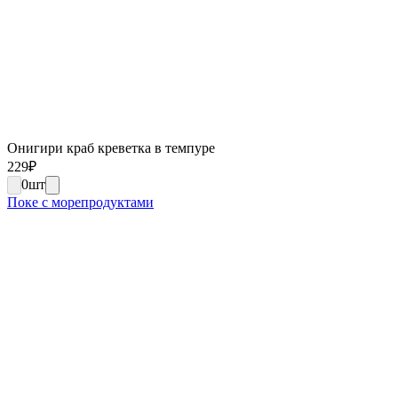
Онигири краб креветка в темпуре
229
₽
0
шт
Поке с морепродуктами