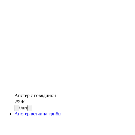
Апстер с говядиной
299
₽
0
шт
Апстер ветчина грибы