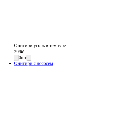
Онигири угорь в темпуре
299
₽
0
шт
Онигири с лососем