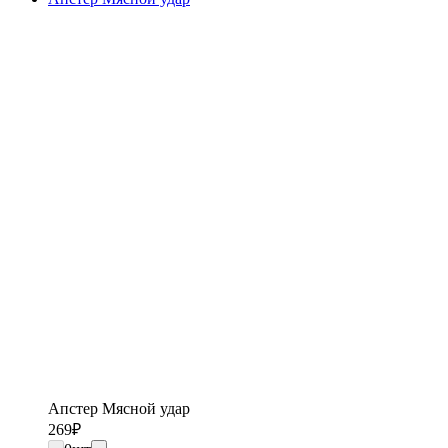
Апстер Мясной удар
269
₽