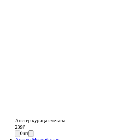
Апстер курица сметана
239
₽
0
шт
Апстер Мясной удар