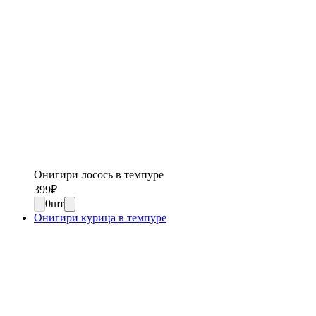
Онигири лосось в темпуре
399
₽
0
шт
Онигири курица в темпуре