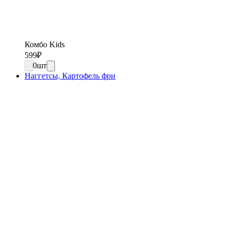
Комбо Kids
599
₽
0
шт
Наггетсы, Картофель фри