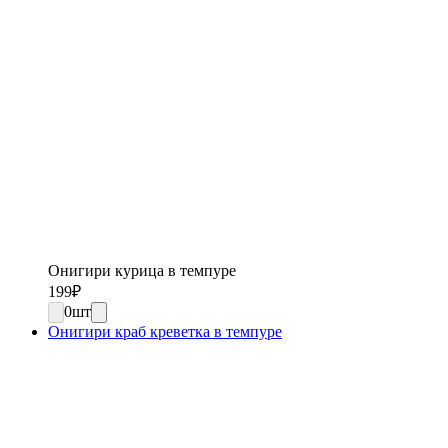
Онигири курица в темпуре
199
₽
0
шт
Онигири краб креветка в темпуре