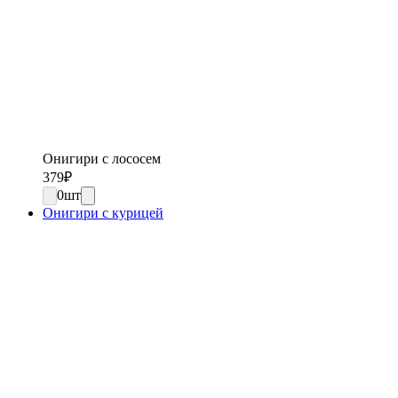
Онигири с лососем
379
₽
0
шт
Онигири с курицей