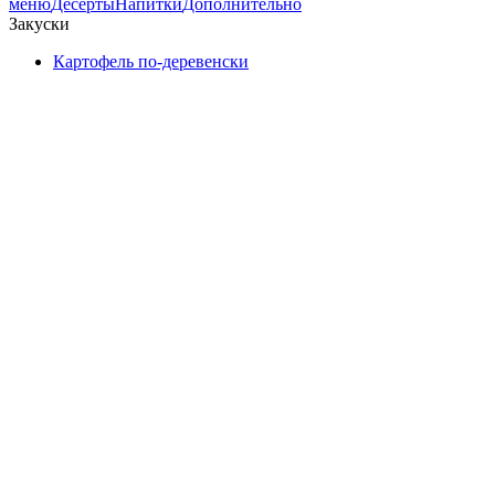
меню
Десерты
Напитки
Дополнительно
Закуски
Картофель по-деревенски