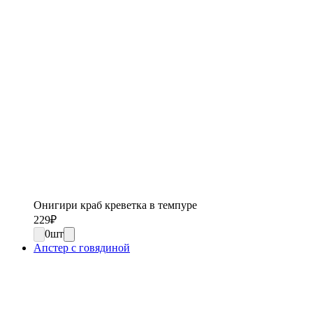
Онигири краб креветка в темпуре
229
₽
0
шт
Апстер с говядиной