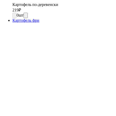
Картофель по-деревенски
219
₽
0
шт
Картофель фри