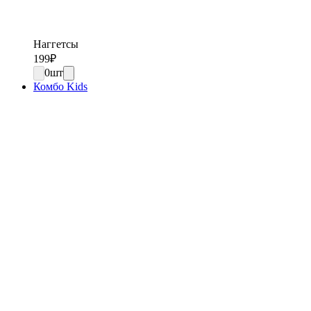
Наггетсы
199
₽
0
шт
Комбо Kids