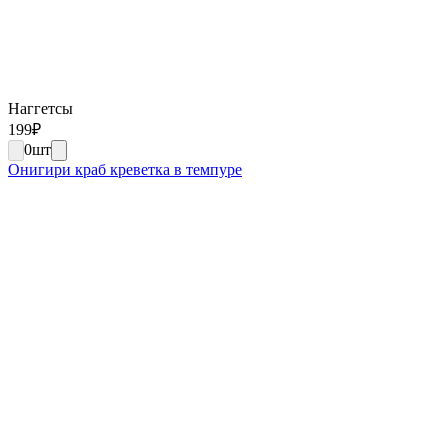
Наггетсы
199
₽
0
шт
Онигири краб креветка в темпуре