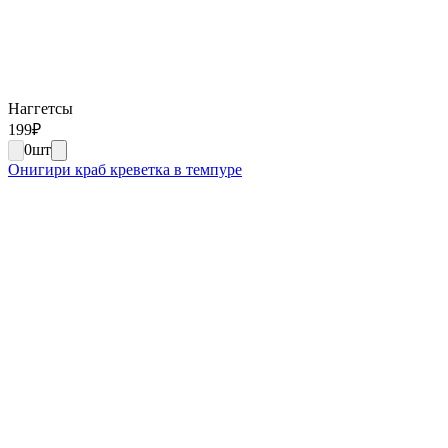
Наггетсы
199
₽
0
шт
Онигири краб креветка в темпуре