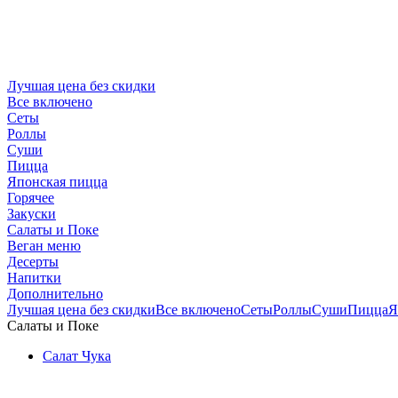
Лучшая цена без скидки
Все включено
Сеты
Роллы
Суши
Пицца
Японская пицца
Горячее
Закуски
Салаты и Поке
Веган меню
Десерты
Напитки
Дополнительно
Лучшая цена без скидки
Все включено
Сеты
Роллы
Суши
Пицца
Я
Салаты и Поке
Салат Чука