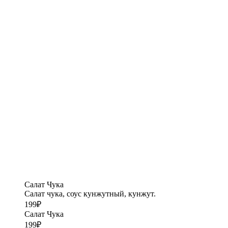
Салат Чука
Салат чука, соус кунжутный, кунжут.
199
₽
Салат Чука
199
₽