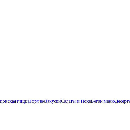
понская пицца
Горячее
Закуски
Салаты и Поке
Веган меню
Десерт