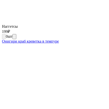
Наггетсы
199
₽
0
шт
Онигири краб креветка в темпуре