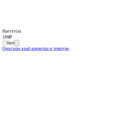
Наггетсы
199
₽
0
шт
Онигири краб креветка в темпуре