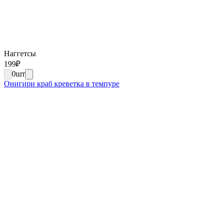
Наггетсы
199
₽
0
шт
Онигири краб креветка в темпуре