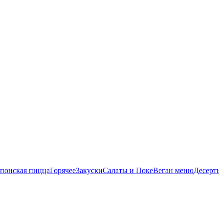
понская пицца
Горячее
Закуски
Салаты и Поке
Веган меню
Десерт