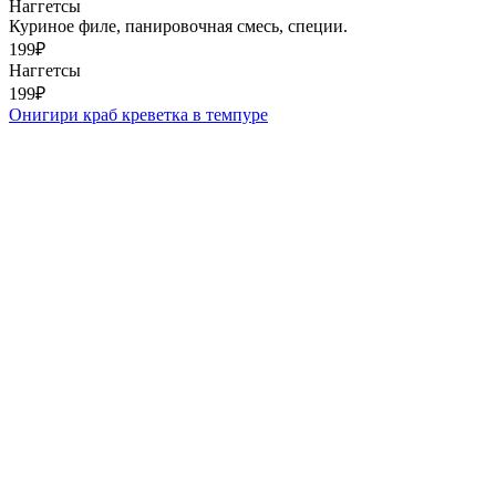
Наггетсы
Куриное филе, панировочная смесь, специи.
199
₽
Наггетсы
199
₽
Онигири краб креветка в темпуре