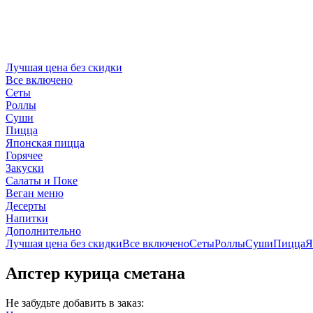
Лучшая цена без скидки
Все включено
Сеты
Роллы
Суши
Пицца
Японская пицца
Горячее
Закуски
Салаты и Поке
Веган меню
Десерты
Напитки
Дополнительно
Лучшая цена без скидки
Все включено
Сеты
Роллы
Суши
Пицца
Я
Апстер курица сметана
Не забудьте добавить в заказ: