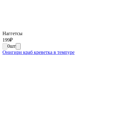
Наггетсы
199
₽
0
шт
Онигири краб креветка в темпуре