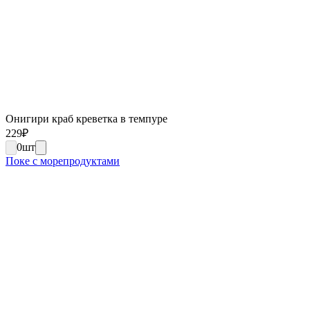
Онигири краб креветка в темпуре
229
₽
0
шт
Поке с морепродуктами