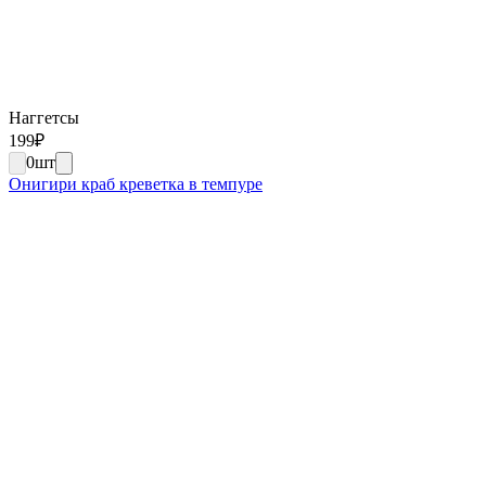
Наггетсы
199
₽
0
шт
Онигири краб креветка в темпуре