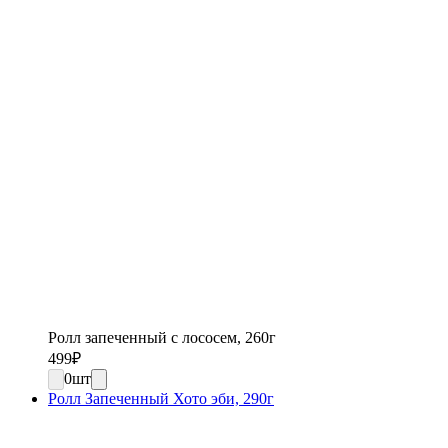
Ролл запеченный с лососем, 260г
499
₽
0
шт
Ролл Запеченный Хото эби, 290г