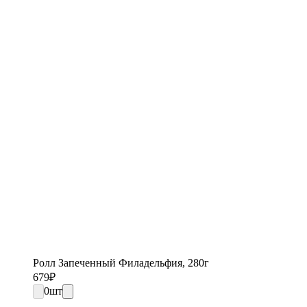
Ролл Запеченный Филадельфия, 280г
679
₽
0
шт