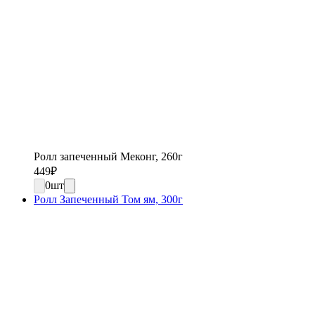
Ролл запеченный Меконг, 260г
449
₽
0
шт
Ролл Запеченный Том ям, 300г