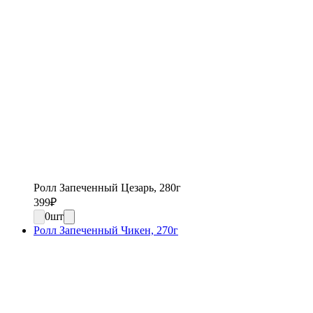
Ролл Запеченный Цезарь, 280г
399
₽
0
шт
Ролл Запеченный Чикен, 270г