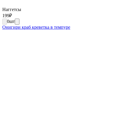
Наггетсы
199
₽
0
шт
Онигири краб креветка в темпуре