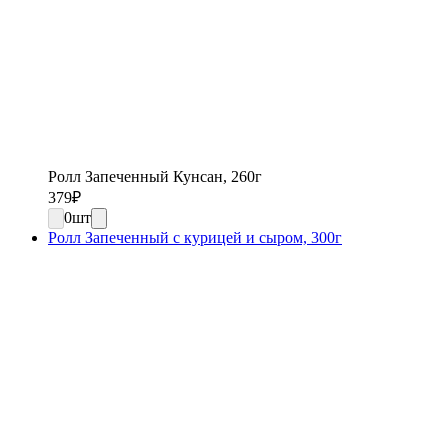
Ролл Запеченный Кунсан, 260г
379
₽
0
шт
Ролл Запеченный с курицей и сыром, 300г