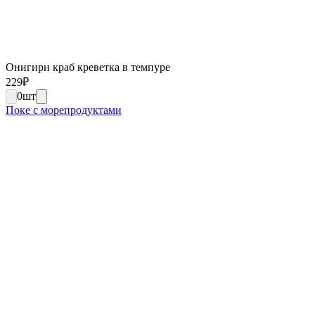
Онигири краб креветка в темпуре
229
₽
0
шт
Поке с морепродуктами