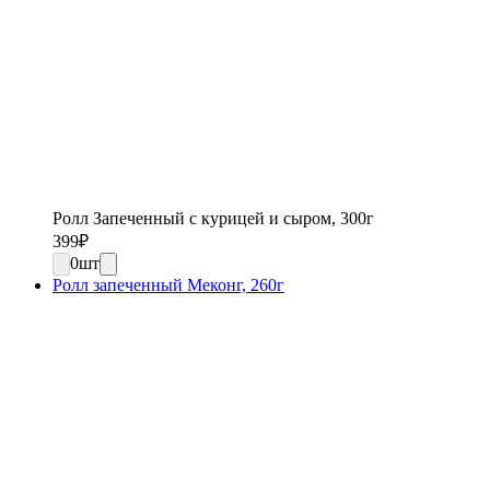
Ролл Запеченный с курицей и сыром, 300г
399
₽
0
шт
Ролл запеченный Меконг, 260г