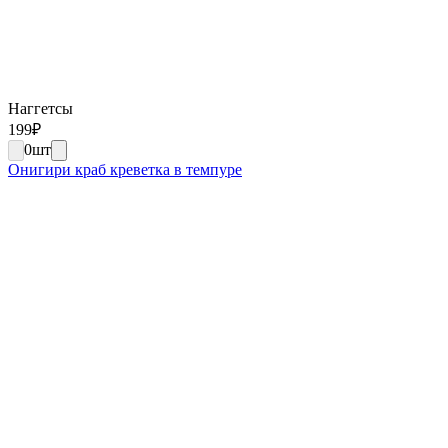
Наггетсы
199
₽
0
шт
Онигири краб креветка в темпуре