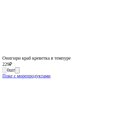
Онигири краб креветка в темпуре
229
₽
0
шт
Поке с морепродуктами