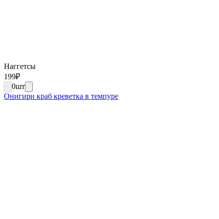
Наггетсы
199
₽
0
шт
Онигири краб креветка в темпуре