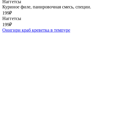
Наггетсы
Куриное филе, панировочная смесь, специи.
199
₽
Наггетсы
199
₽
Онигири краб креветка в темпуре