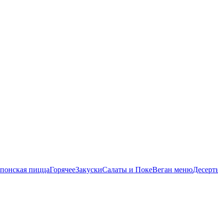
понская пицца
Горячее
Закуски
Салаты и Поке
Веган меню
Десерт