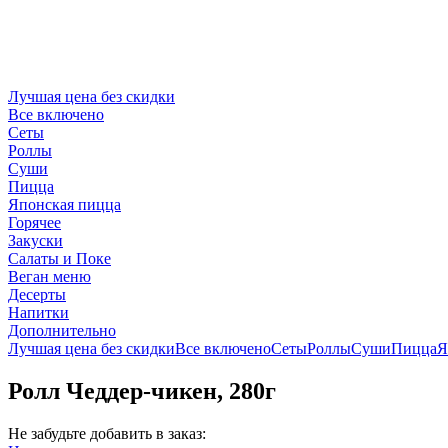
Лучшая цена без скидки
Все включено
Сеты
Роллы
Суши
Пицца
Японская пицца
Горячее
Закуски
Салаты и Поке
Веган меню
Десерты
Напитки
Дополнительно
Лучшая цена без скидки
Все включено
Сеты
Роллы
Суши
Пицца
Я
Ролл Чеддер-чикен, 280г
Не забудьте добавить в заказ: