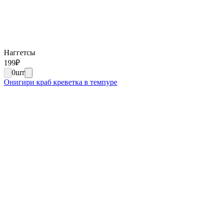
Наггетсы
199
₽
0
шт
Онигири краб креветка в темпуре