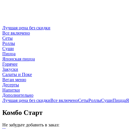
Лучшая цена без скидки
Все включено
Сеты
Роллы
Суши
Пицца
Японская пицца
Горячее
Закуски
Салаты и Поке
Веган меню
Десерты
Напитки
Дополнительно
Лучшая цена без скидки
Все включено
Сеты
Роллы
Суши
Пицца
Я
Комбо Старт
Не забудьте добавить в заказ: