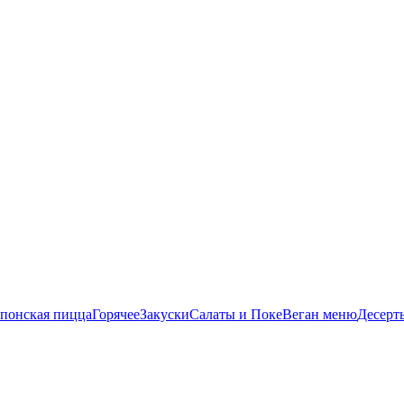
понская пицца
Горячее
Закуски
Салаты и Поке
Веган меню
Десерт