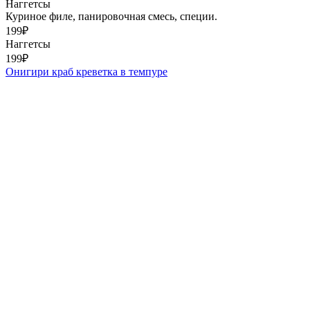
Наггетсы
Куриное филе, панировочная смесь, специи.
199
₽
Наггетсы
199
₽
Онигири краб креветка в темпуре