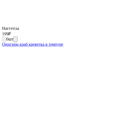
Наггетсы
199
₽
0
шт
Онигири краб креветка в темпуре