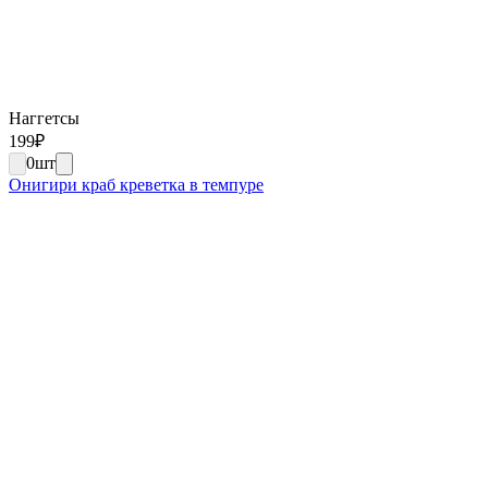
Наггетсы
199
₽
0
шт
Онигири краб креветка в темпуре