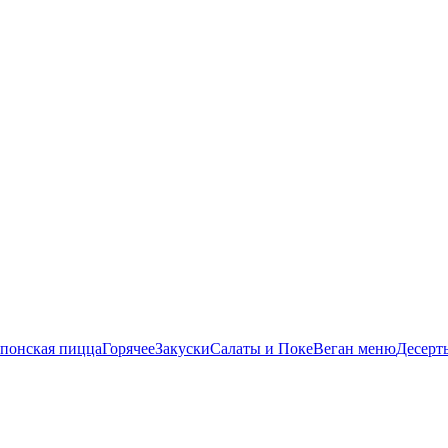
понская пицца
Горячее
Закуски
Салаты и Поке
Веган меню
Десерт