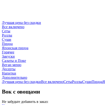
Лучшая цена без скидки
Все включено
Сеты
Роллы
Суши
Пицца
Японская пицца
Горячее
Закуски
Салаты и Поке
Веган меню
Десерты
Напитки
Дополнительно
Лучшая цена без скидки
Все включено
Сеты
Роллы
Суши
Пицца
Я
Вок с овощами
Не забудьте добавить в заказ: