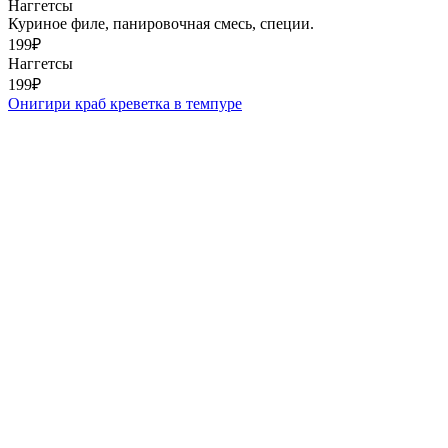
Наггетсы
Куриное филе, панировочная смесь, специи.
199
₽
Наггетсы
199
₽
Онигири краб креветка в темпуре