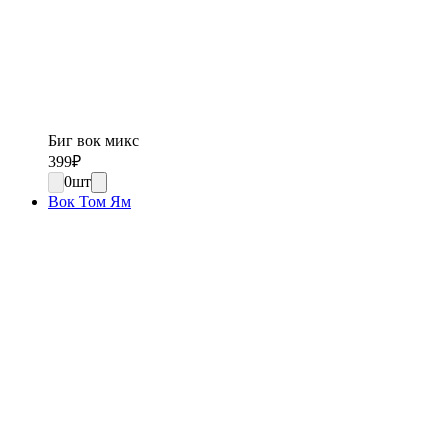
Биг вок микс
399
₽
0
шт
Вок Том Ям