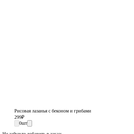
Рисовая лазанья с беконом и грибами
299
₽
0
шт
Не забудьте добавить в заказ: