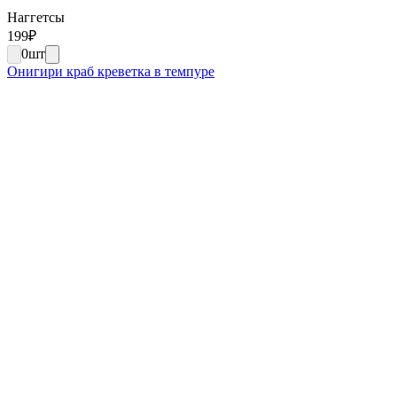
Наггетсы
199
₽
0
шт
Онигири краб креветка в темпуре