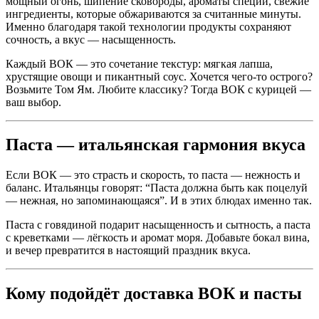
мощный огонь, шипение сковороды, ароматы специй, свежие
ингредиенты, которые обжариваются за считанные минуты.
Именно благодаря такой технологии продукты сохраняют
сочность, а вкус — насыщенность.
Каждый ВОК — это сочетание текстур: мягкая лапша,
хрустящие овощи и пикантный соус. Хочется чего-то острого?
Возьмите Том Ям. Любите классику? Тогда ВОК с курицей —
ваш выбор.
Паста — итальянская гармония вкуса
Если ВОК — это страсть и скорость, то паста — нежность и
баланс. Итальянцы говорят: “Паста должна быть как поцелуй
— нежная, но запоминающаяся”. И в этих блюдах именно так.
Паста с говядиной подарит насыщенность и сытность, а паста
с креветками — лёгкость и аромат моря. Добавьте бокал вина,
и вечер превратится в настоящий праздник вкуса.
Кому подойдёт доставка ВОК и пасты