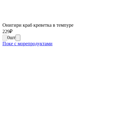
Онигири краб креветка в темпуре
229
₽
0
шт
Поке с морепродуктами