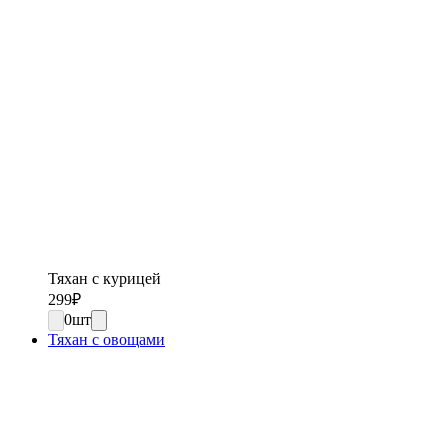
Тяхан с курицей
299
₽
0
шт
Тяхан с овощами