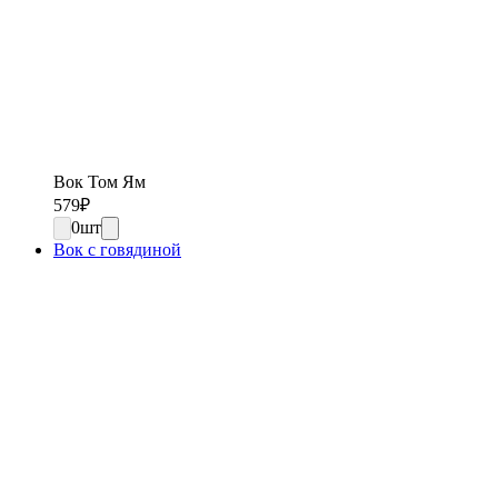
Вок Том Ям
579
₽
0
шт
Вок с говядиной