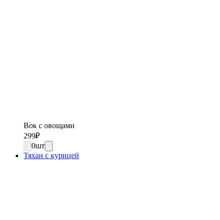
Вок с овощами
299
₽
0
шт
Тяхан с курицей