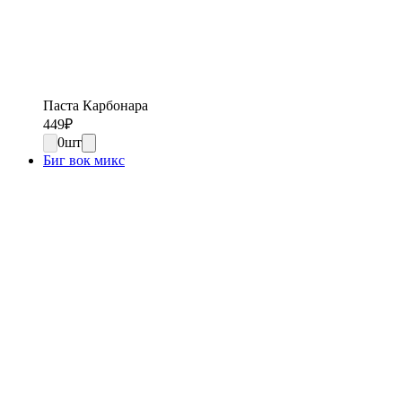
Паста Карбонара
449
₽
0
шт
Биг вок микс