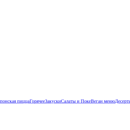
понская пицца
Горячее
Закуски
Салаты и Поке
Веган меню
Десерт