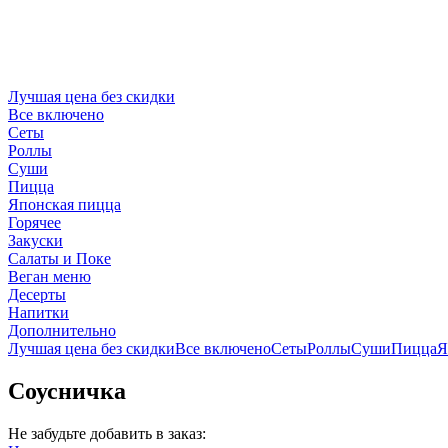
Лучшая цена без скидки
Все включено
Сеты
Роллы
Суши
Пицца
Японская пицца
Горячее
Закуски
Салаты и Поке
Веган меню
Десерты
Напитки
Дополнительно
Лучшая цена без скидки
Все включено
Сеты
Роллы
Суши
Пицца
Я
Соусничка
Не забудьте добавить в заказ: