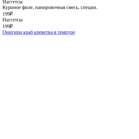
Наггетсы
Куриное филе, панировочная смесь, специи.
199
₽
Наггетсы
199
₽
Онигири краб креветка в темпуре