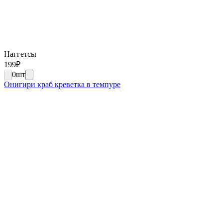
Наггетсы
199
₽
0
шт
Онигири краб креветка в темпуре