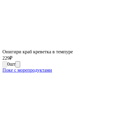
Онигири краб креветка в темпуре
229
₽
0
шт
Поке с морепродуктами