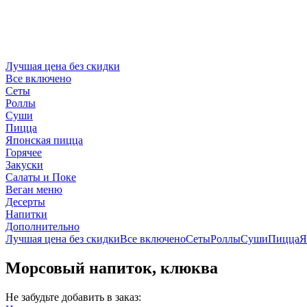
Лучшая цена без скидки
Все включено
Сеты
Роллы
Суши
Пицца
Японская пицца
Горячее
Закуски
Салаты и Поке
Веган меню
Десерты
Напитки
Дополнительно
Лучшая цена без скидки
Все включено
Сеты
Роллы
Суши
Пицца
Я
Морсовый напиток, клюква
Не забудьте добавить в заказ: