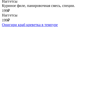
Наггетсы
Куриное филе, панировочная смесь, специи.
199
₽
Наггетсы
199
₽
Онигири краб креветка в темпуре