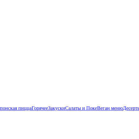
понская пицца
Горячее
Закуски
Салаты и Поке
Веган меню
Десерт