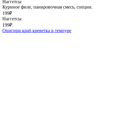
Наггетсы
Куриное филе, панировочная смесь, специи.
199
₽
Наггетсы
199
₽
Онигири краб креветка в темпуре