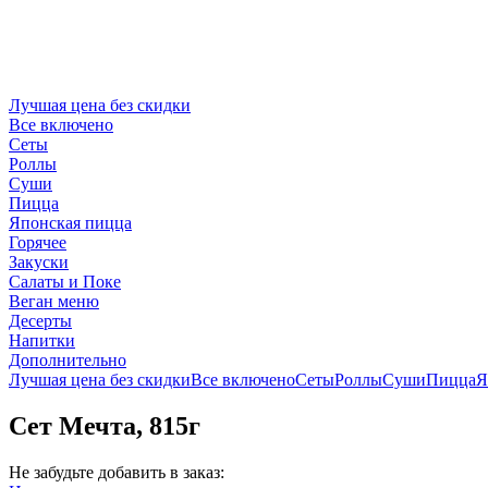
Лучшая цена без скидки
Все включено
Сеты
Роллы
Суши
Пицца
Японская пицца
Горячее
Закуски
Салаты и Поке
Веган меню
Десерты
Напитки
Дополнительно
Лучшая цена без скидки
Все включено
Сеты
Роллы
Суши
Пицца
Я
Сет Мечта, 815г
Не забудьте добавить в заказ: