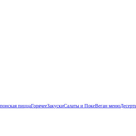
понская пицца
Горячее
Закуски
Салаты и Поке
Веган меню
Десерт