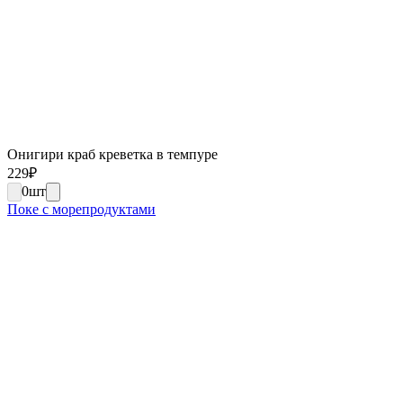
Онигири краб креветка в темпуре
229
₽
0
шт
Поке с морепродуктами