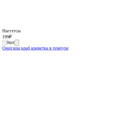
Наггетсы
199
₽
0
шт
Онигири краб креветка в темпуре