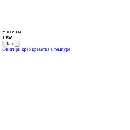
Наггетсы
199
₽
0
шт
Онигири краб креветка в темпуре