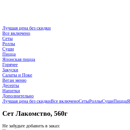
Лучшая цена без скидки
Все включено
Сеты
Роллы
Суши
Пицца
Японская пицца
Горячее
Закуски
Салаты и Поке
Веган меню
Десерты
Напитки
Дополнительно
Лучшая цена без скидки
Все включено
Сеты
Роллы
Суши
Пицца
Я
Сет Лакомство, 560г
Не забудьте добавить в заказ: