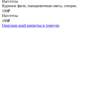
Наггетсы
Куриное филе, панировочная смесь, специи.
199
₽
Наггетсы
199
₽
Онигири краб креветка в темпуре