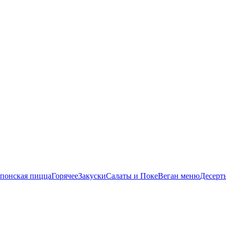
понская пицца
Горячее
Закуски
Салаты и Поке
Веган меню
Десерт