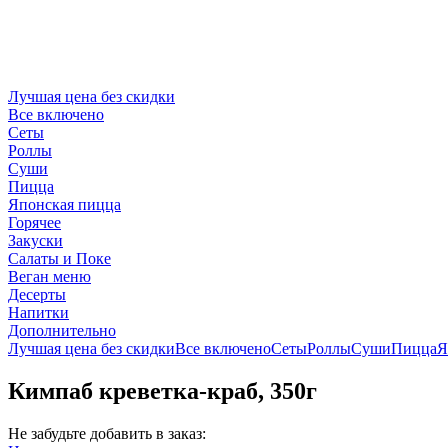
Лучшая цена без скидки
Все включено
Сеты
Роллы
Суши
Пицца
Японская пицца
Горячее
Закуски
Салаты и Поке
Веган меню
Десерты
Напитки
Дополнительно
Лучшая цена без скидки
Все включено
Сеты
Роллы
Суши
Пицца
Я
Кимпаб креветка-краб, 350г
Не забудьте добавить в заказ: