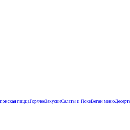
понская пицца
Горячее
Закуски
Салаты и Поке
Веган меню
Десерт