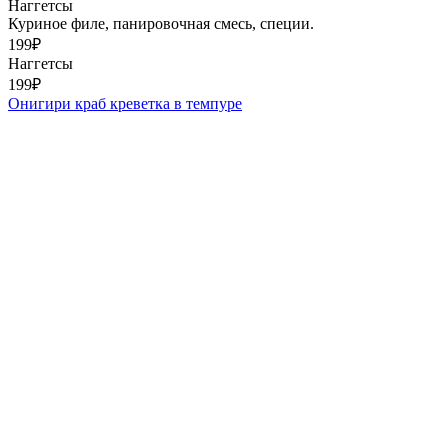
Наггетсы
Куриное филе, панировочная смесь, специи.
199
₽
Наггетсы
199
₽
Онигири краб креветка в темпуре