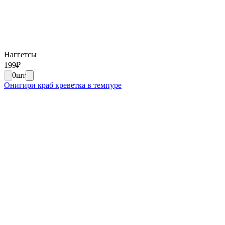
Наггетсы
199
₽
0
шт
Онигири краб креветка в темпуре