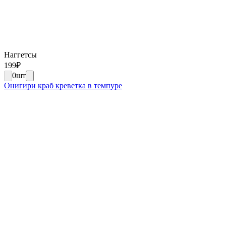
Наггетсы
199
₽
0
шт
Онигири краб креветка в темпуре