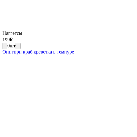
Наггетсы
199
₽
0
шт
Онигири краб креветка в темпуре