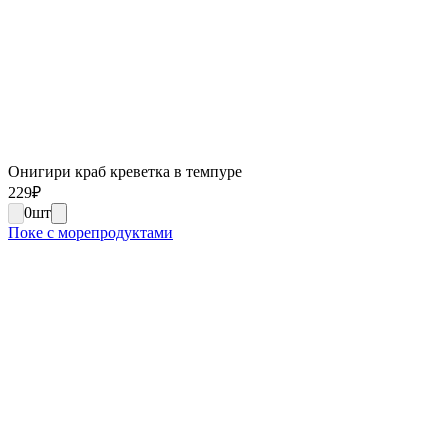
Онигири краб креветка в темпуре
229
₽
0
шт
Поке с морепродуктами