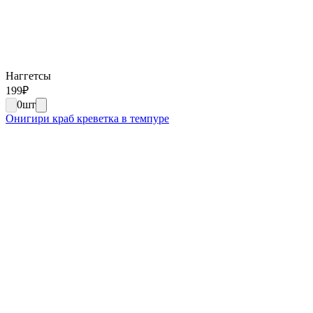
Наггетсы
199
₽
0
шт
Онигири краб креветка в темпуре