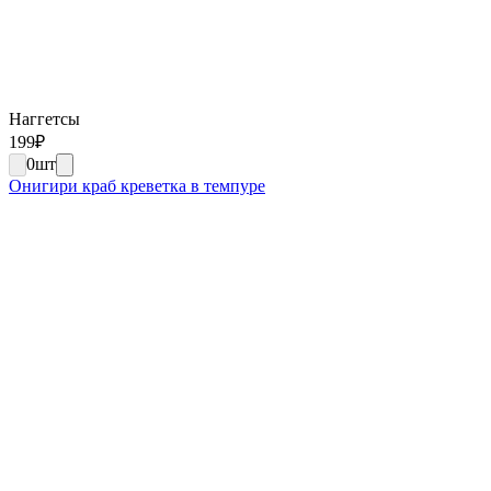
Наггетсы
199
₽
0
шт
Онигири краб креветка в темпуре